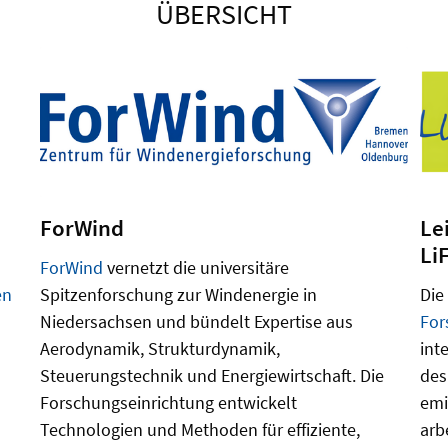
ÜBERSICHT
ForWind
Le
Li
ForWind
vernetzt die universitäre
en
Spitzenforschung zur Windenergie in
Die
Niedersachsen und bündelt Expertise aus
For
Aerodynamik, Strukturdynamik,
int
Steuerungstechnik und Energiewirtschaft. Die
des
Forschungseinrichtung entwickelt
emi
Technologien und Methoden für effiziente,
arb